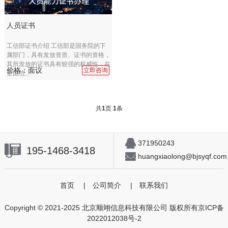
人员证书
工信部证书介绍 工信部是国务院的下
属部门，具有发放资质、证书的资格，
其所发放的证书具有较强的权威性，在
价格：面议
立即咨询
全国范...
共
1
页
1
条
371950243
195-1468-3418
huangxiaolong@bjsyqf.com
首页
|
公司简介
|
联系我们
Copyright © 2021-2025 北京顺翊信息科技有限公司 版权所有
京ICP备
2022012038号-2